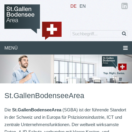
DE
EN
MENÜ
Previous
Nex
St.GallenBodenseeArea
Die
St.GallenBodenseeArea
(SGBA) ist der führende Standort
in der Schweiz und in Europa für Präzisionsindustrie, ICT und
zentrale Unternehmensfunktionen. Der weltweit wirksamste
Daten- & IP-Schutz, verbunden mit klaren Kosten- und