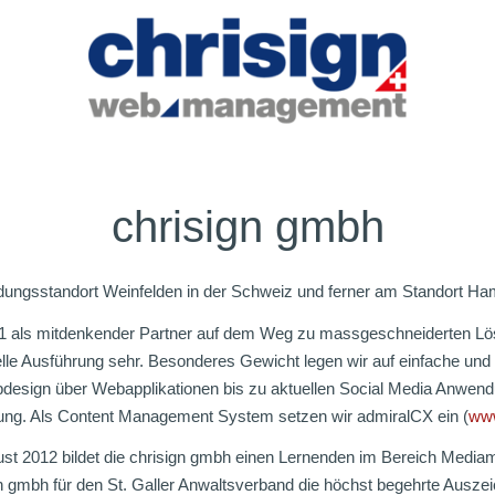
chrisign gmbh
dungsstandort Weinfelden in der Schweiz und ferner am Standort Ham
01 als mitdenkender Partner auf dem Weg zu massgeschneiderten Lö
elle Ausführung sehr. Besonderes Gewicht legen wir auf einfache u
design über Webapplikationen bis zu aktuellen Social Media Anwend
sung. Als Content Management System setzen wir admiralCX ein (
www
ust 2012 bildet die chrisign gmbh einen Lernenden im Bereich Mediam
gn gmbh für den St. Galler Anwaltsverband die höchst begehrte Ausz