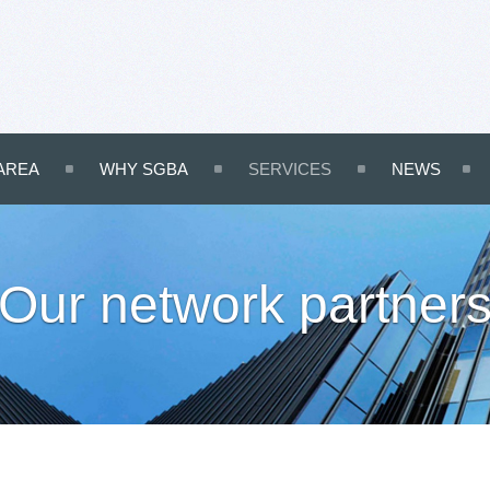
AREA
WHY SGBA
SERVICES
NEWS
Our network partner